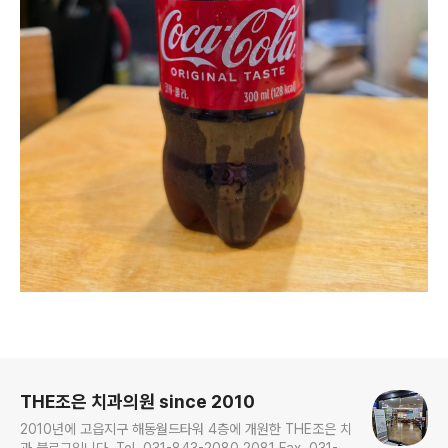
로그 정보
THE조은 치과의원 since 2010
2010년에 고읍지구 해동월드타워 4층에 개원한 THE조은 치