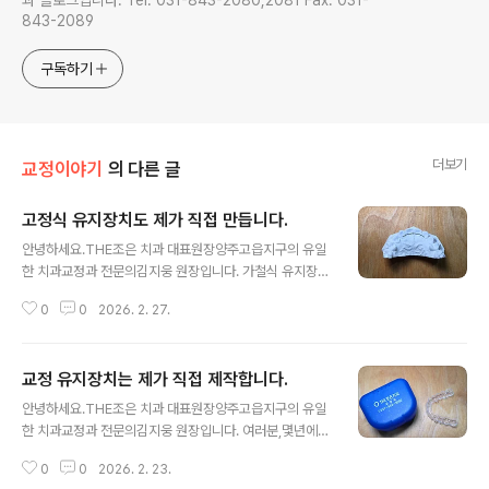
과 블로그입니다. Tel. 031-843-2080,2081 Fax. 031-
843-2089
구독하기
더보기
교정이야기
의 다른 글
고정식 유지장치도 제가 직접 만듭니다.
글 내용
안녕하세요.THE조은 치과 대표원장양주고읍지구의 유일
한 치과교정과 전문의김지웅 원장입니다. 가철식 유지장치
뿐만 아니라 고정식 유지장치도 제가 직접 만들고 있습니
0
0
2026. 2. 27.
다.오늘도 하나 만들었습니다. 고정식 유지장치 제작에서
부착까지 그리고 사후수리도제가 직접하고 있습니다. TH
E조은 치과에서는 교정치료는 물론 유지장치 제작까지교
교정 유지장치는 제가 직접 제작합니다.
정원장인 제가 모든 것을 직접하고 있습니다.믿고 맡겨 주
글 내용
십시오. 최선을 다 하겠습니다.^^
안녕하세요.THE조은 치과 대표원장양주고읍지구의 유일
한 치과교정과 전문의김지웅 원장입니다. 여러분,몇년에
걸친 교정치료 후에 가장 중요한 것은 무엇일까요?당연히
0
0
2026. 2. 23.
유지 입니다. 교정은 억지로 치아를 움직이는 것이기 때문