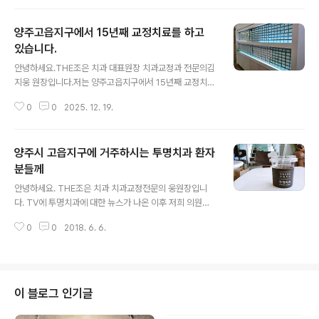
에 교정치료 후에는 당연히 예전상태로 되돌아 가려고 하
는경향이 발생합니다. 이런 경향을 막기 위해 유지장치가
양주고읍지구에서 15년째 교정치료를 하고
꼭 필요합니다. 이렇게 중요한 유지장치! THE조은 치과에
서는교정원장인 제가 직접 만들고 있습니다.오늘도 만들었
있습니다.
글 내용
습니다.THE조은 치과에서는 교정치료는 물론 유지장치
안녕하세요.THE조은 치과 대표원장 치과교정과 전문의김
제작까지교정원장인 제가 모든 것을 직접하고 있습니다.믿
지웅 원장입니다.저는 양주고읍지구에서 15년째 교정치료
고 맡겨 주십시오. 최선을 다 하겠습니다.^^
를 하고 있습니다.THE조은 치과에서 교정치료를 하는 지
0
0
2025. 12. 19.
모르시는 분들이 많은 데 저는 15년동안 교정치료를 하고
있으며,앞으로도 계속 교정치료를 할 예정입니다.많은 방
문 부탁드립니다^^.
양주시 고읍지구에 거주하시는 투명치과 환자
분들께
글 내용
안녕하세요. THE조은 치과 치과교정전문의 웅원장입니
다. TV에 투명치과에 대한 뉴스가 나온 이후 저희 의원에
도 투명치과에서 진료 받으신 환자분들의 문의가 이어지고
0
0
2018. 6. 6.
있습니다. 진료상황이나 병원을 옮기는 문제들에 대해 궁
금하신 분들은 내원해 주시면 제가 아는 한 자세히 설명해
드리겠습니다. 아무쪼록 교정치료가 잘 마무리 되시길 바
랍니다.
이 블로그 인기글